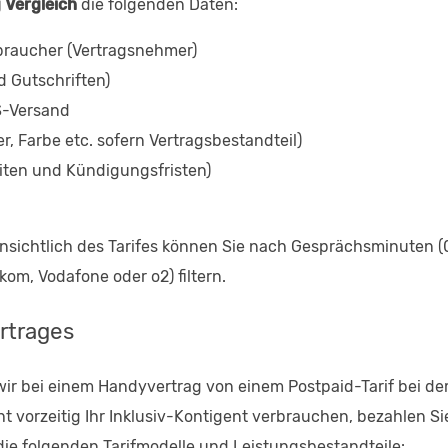
 Vergleich
die folgenden Daten:
braucher (Vertragsnehmer)
d Gutschriften)
MS-Versand
, Farbe etc. sofern Vertragsbestandteil)
ten und Kündigungsfristen)
 Hinsichtlich des Tarifes können Sie nach Gesprächsminuten 
kom, Vodafone oder o2) filtern.
rtrages
ir bei einem Handyvertrag von einem Postpaid-Tarif bei de
 vorzeitig Ihr Inklusiv-Kontigent verbrauchen, bezahlen 
ie folgenden Tarifmodelle und Leistungsbestandteile: