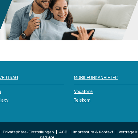
 VERTRAG
MOBILFUNKANBIETER
e
Vodafone
laxy
Telekom
Privatsphäre-Einstellungen
AGB
Impressum & Kontakt
Verträge 
Karriere