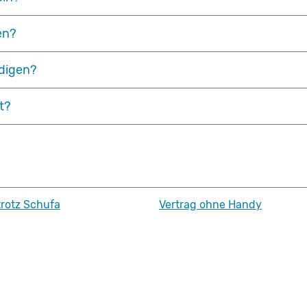
en?
ndigen?
t?
trotz Schufa
Vertrag ohne Handy