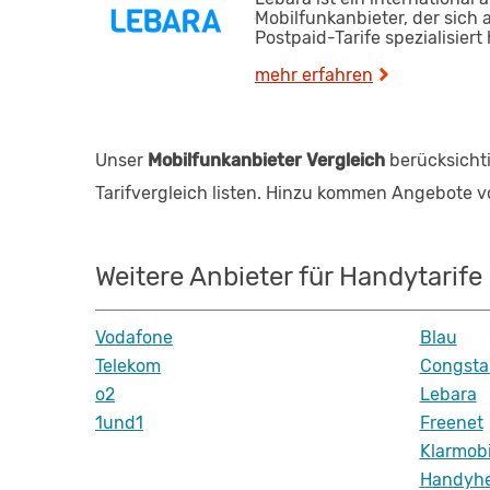
Mobilfunkanbieter, der sich 
Postpaid-Tarife spezialisiert 
mehr erfahren
Unser
Mobilfunkanbieter Vergleich
berücksichti
Tarifvergleich listen. Hinzu kommen Angebote vo
Weitere Anbieter für Handytarife
Vodafone
Blau
Telekom
Congsta
o2
Lebara
1und1
Freenet
Klarmobi
Handyhe