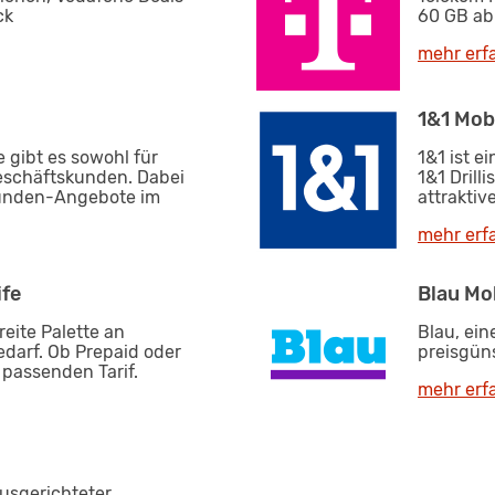
ck
60 GB ab 
mehr erf
1&1 Mob
 gibt es sowohl für
1&1 ist e
eschäftskunden. Dabei
1&1 Drill
tkunden-Angebote im
attraktiv
mehr erf
ife
Blau Mo
reite Palette an
Blau, ein
edarf. Ob Prepaid oder
preisgüns
 passenden Tarif.
mehr erf
ausgerichteter