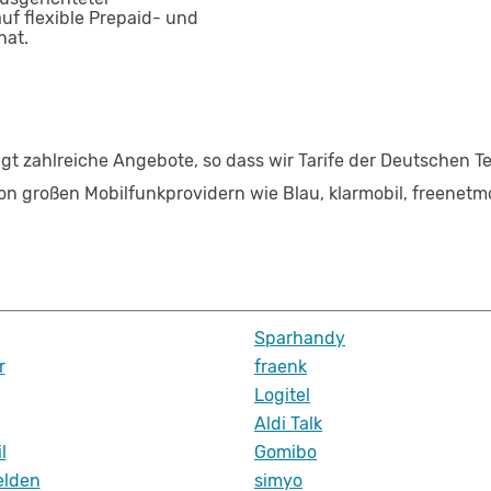
auf flexible Prepaid- und
hat.
gt zahlreiche Angebote, so dass wir Tarife der Deutschen 
n großen Mobilfunkprovidern wie Blau, klarmobil, freenetmob
Sparhandy
r
fraenk
Logitel
Aldi Talk
l
Gomibo
lden
simyo